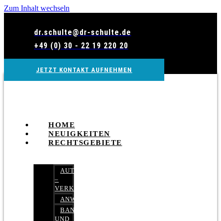
Zum Inhalt wechseln
dr.schulte@dr-schulte.de
+49 (0) 30 - 22 19 220 20
JETZT KONTAKT AUFNEHMEN
HOME
NEUIGKEITEN
RECHTSGEBIETE
AUTOBETRUG
–
VERKEHRSRECHT
ANWALTSHAFTUNGSRECHT
BANK-
UND