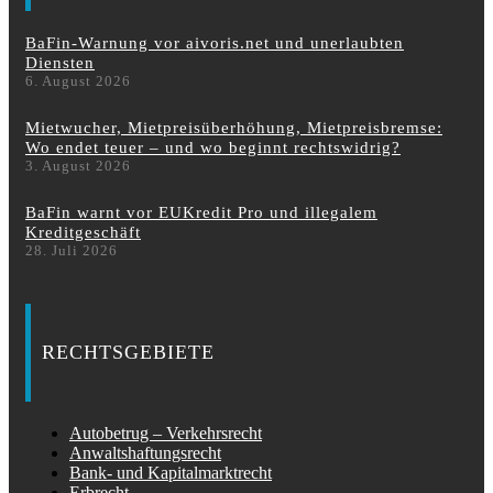
BaFin-Warnung vor aivoris.net und unerlaubten
Diensten
6. August 2026
Mietwucher, Mietpreisüberhöhung, Mietpreisbremse:
Wo endet teuer – und wo beginnt rechtswidrig?
3. August 2026
BaFin warnt vor EUKredit Pro und illegalem
Kreditgeschäft
28. Juli 2026
RECHTSGEBIETE
Autobetrug – Verkehrsrecht
Anwaltshaftungsrecht
Bank- und Kapitalmarktrecht
Erbrecht