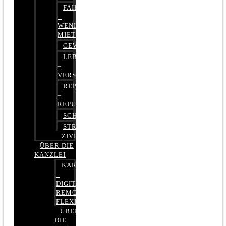
FAIRMIETEN
–
WENIGER
MIETE
GEWERBERECHT
LEBENSVERSICHERUNG
–
VERSICHERUNGSRECHT
REPUTATIONSRECHT
–
REPUTATIONSMANAGEMENT
SCHUFARECHT
STRAFRECHT
ZIVILRECHT
ÜBER DIE
KANZLEI
KARRIERE
–
DIGITAL,
REMOTE,
FLEXIBEL
ÜBER
DIE