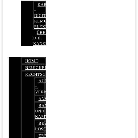
KARRIERE
–
DIGITAL,
REMOTE,
FLEXIBEL
ÜBER
DIE
KANZLEI
HOME
NEUIGKEITEN
RECHTSGEBIETE
AUTOBETRUG
–
VERKEHRSRECHT
ANWALTSHAFTUNGSRECHT
BANK-
UND
KAPITALMARKTRECHT
BEWERTUNGEN
LÖSCHEN
ERBRECHT