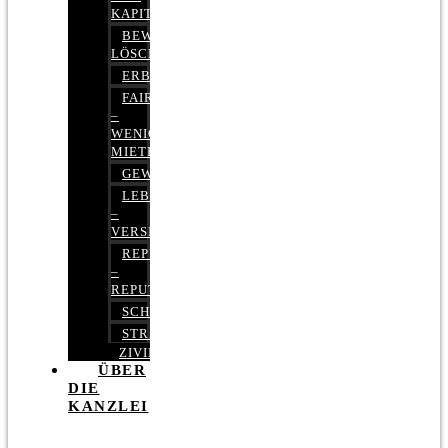
KAPITALMARKTRECHT
BEWERTUNGEN
LÖSCHEN
ERBRECHT
FAIRMIETEN
–
WENIGER
MIETE
GEWERBERECHT
LEBENSVERSICHERUNG
–
VERSICHERUNGSRECHT
REPUTATIONSRECHT
–
REPUTATIONSMANAGEMENT
SCHUFARECHT
STRAFRECHT
ZIVILRECHT
ÜBER
DIE
KANZLEI