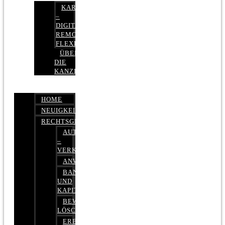
KARRIERE
–
DIGITAL,
REMOTE,
FLEXIBEL
ÜBER
DIE
KANZLEI
HOME
NEUIGKEITEN
RECHTSGEBIETE
AUTOBETRUG
–
VERKEHRSRECHT
ANWALTSHAFTUNGSRECHT
BANK-
UND
KAPITALMARKTRECHT
BEWERTUNGEN
LÖSCHEN
ERBRECHT