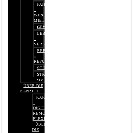
FAIRMIETEN
–
WENIGER
MIETE
GEWERBERECHT
LEBENSVERSICHERUNG
–
VERSICHERUNGSRECHT
REPUTATIONSRECHT
–
REPUTATIONSMANAGEMENT
SCHUFARECHT
STRAFRECHT
ZIVILRECHT
ÜBER DIE
KANZLEI
KARRIERE
–
DIGITAL,
REMOTE,
FLEXIBEL
ÜBER
DIE