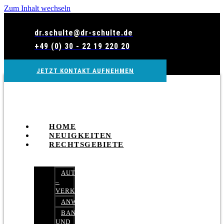
Zum Inhalt wechseln
dr.schulte@dr-schulte.de
+49 (0) 30 - 22 19 220 20
JETZT KONTAKT AUFNEHMEN
HOME
NEUIGKEITEN
RECHTSGEBIETE
AUTOBETRUG
–
VERKEHRSRECHT
ANWALTSHAFTUNGSRECHT
BANK-
UND