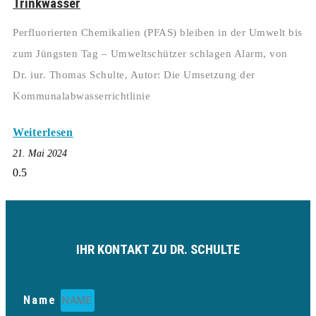
Trinkwasser
Perfluorierten Chemikalien (PFAS) bleiben in der Umwelt bis
zum Jüngsten Tag – Umweltschützer schlagen Alarm, von
Dr. iur. Thomas Schulte, Autor: Die Umsetzung der
Kommunalabwasserrichtlinie
Weiterlesen
21. Mai 2024
IHR KONTAKT ZU DR. SCHULTE
Name