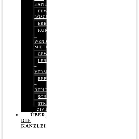
KAPITALMARKTRECHT
BEWERTUNGEN
LÖSCHEN
ERBRECHT
FAIRMIETEN
–
WENIGER
MIETE
GEWERBERECHT
LEBENSVERSICHERUNG
–
VERSICHERUNGSRECHT
REPUTATIONSRECHT
–
REPUTATIONSMANAGEMENT
SCHUFARECHT
STRAFRECHT
ZIVILRECHT
ÜBER
DIE
KANZLEI