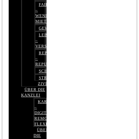
FAIRMIETEN
–
WENIGER
MIETE
GEWERBERECHT
LEBENSVERSICHERUNG
–
VERSICHERUNGSRECHT
REPUTATIONSRECHT
–
REPUTATIONSMANAGEMENT
SCHUFARECHT
STRAFRECHT
ZIVILRECHT
ÜBER DIE
KANZLEI
KARRIERE
–
DIGITAL,
REMOTE,
FLEXIBEL
ÜBER
DIE