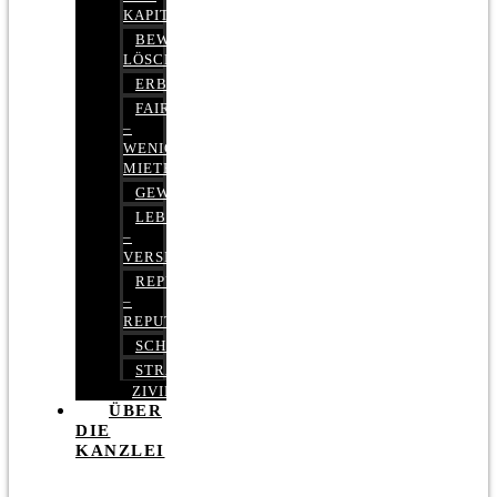
KAPITALMARKTRECHT
BEWERTUNGEN
LÖSCHEN
ERBRECHT
FAIRMIETEN
–
WENIGER
MIETE
GEWERBERECHT
LEBENSVERSICHERUNG
–
VERSICHERUNGSRECHT
REPUTATIONSRECHT
–
REPUTATIONSMANAGEMENT
SCHUFARECHT
STRAFRECHT
ZIVILRECHT
ÜBER
DIE
KANZLEI