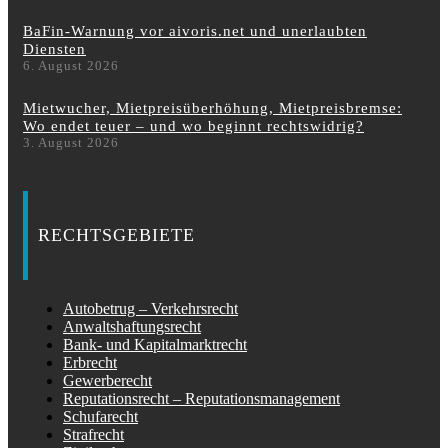
BaFin-Warnung vor aivoris.net und unerlaubten
Diensten
6. August 2026
Mietwucher, Mietpreisüberhöhung, Mietpreisbremse:
Wo endet teuer – und wo beginnt rechtswidrig?
3. August 2026
RECHTSGEBIETE
Autobetrug – Verkehrsrecht
Anwaltshaftungsrecht
Bank- und Kapitalmarktrecht
Erbrecht
Gewerberecht
Reputationsrecht – Reputationsmanagement
Schufarecht
Strafrecht