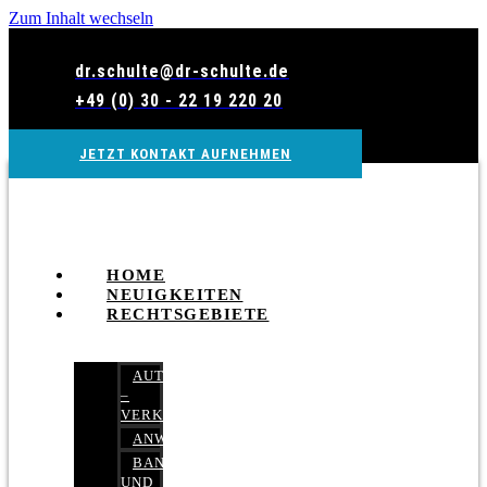
Zum Inhalt wechseln
dr.schulte@dr-schulte.de
+49 (0) 30 - 22 19 220 20
JETZT KONTAKT AUFNEHMEN
HOME
NEUIGKEITEN
RECHTSGEBIETE
AUTOBETRUG
–
VERKEHRSRECHT
ANWALTSHAFTUNGSRECHT
BANK-
UND