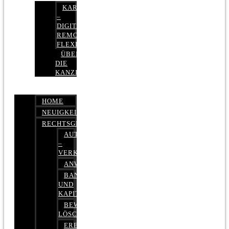
KARRIERE
–
DIGITAL,
REMOTE,
FLEXIBEL
ÜBER
DIE
KANZLEI
HOME
NEUIGKEITEN
RECHTSGEBIETE
AUTOBETRUG
–
VERKEHRSRECHT
ANWALTSHAFTUNGSRECHT
BANK-
UND
KAPITALMARKTRECHT
BEWERTUNGEN
LÖSCHEN
ERBRECHT