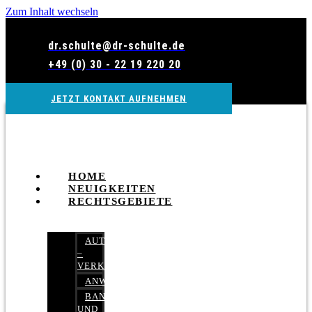
Zum Inhalt wechseln
dr.schulte@dr-schulte.de
+49 (0) 30 - 22 19 220 20
JETZT KONTAKT AUFNEHMEN
HOME
NEUIGKEITEN
RECHTSGEBIETE
AUTOBETRUG
–
VERKEHRSRECHT
ANWALTSHAFTUNGSRECHT
BANK-
UND