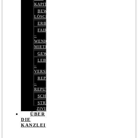
KAPITALMARKTRECHT
BEWERTUNGEN
LÖSCHEN
ERBRECHT
FAIRMIETEN
–
WENIGER
MIETE
GEWERBERECHT
LEBENSVERSICHERUNG
–
VERSICHERUNGSRECHT
REPUTATIONSRECHT
–
REPUTATIONSMANAGEMENT
SCHUFARECHT
STRAFRECHT
ZIVILRECHT
ÜBER
DIE
KANZLEI