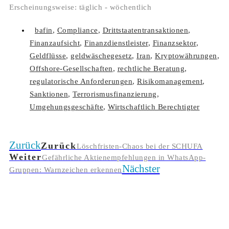
Erscheinungsweise: täglich - wöchentlich
bafin
,
Compliance
,
Drittstaatentransaktionen
,
Finanzaufsicht
,
Finanzdienstleister
,
Finanzsektor
,
Geldflüsse
,
geldwäschegesetz
,
Iran
,
Kryptowährungen
,
Offshore-Gesellschaften
,
rechtliche Beratung
,
regulatorische Anforderungen
,
Risikomanagement
,
Sanktionen
,
Terrorismusfinanzierung
,
Umgehungsgeschäfte
,
Wirtschaftlich Berechtigter
Zurück
Zurück
Löschfristen-Chaos bei der SCHUFA
Weiter
Gefährliche Aktienempfehlungen in WhatsApp-
Nächster
Gruppen: Warnzeichen erkennen