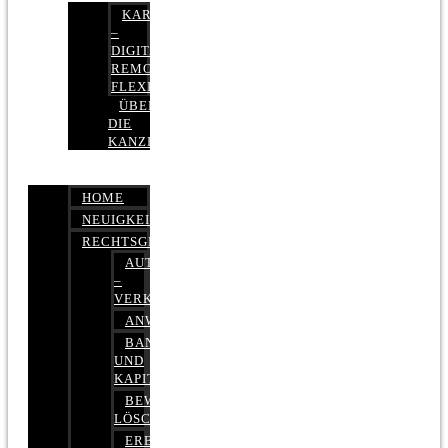
KARRIERE
–
DIGITAL,
REMOTE,
FLEXIBEL
ÜBER
DIE
KANZLEI
HOME
NEUIGKEITEN
RECHTSGEBIETE
AUTOBETRUG
–
VERKEHRSRECHT
ANWALTSHAFTUNGSRECHT
BANK-
UND
KAPITALMARKTRECHT
BEWERTUNGEN
LÖSCHEN
ERBRECHT