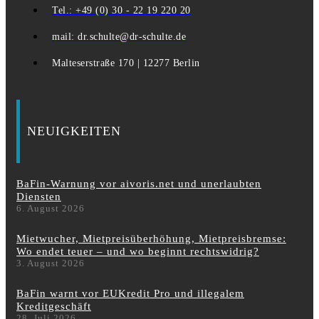
Tel.: +49 (0) 30 - 22 19 220 20
mail: dr.schulte@dr-schulte.de
Malteserstraße 170 | 12277 Berlin
NEUIGKEITEN
BaFin-Warnung vor aivoris.net und unerlaubten
Diensten
6. August 2026
Mietwucher, Mietpreisüberhöhung, Mietpreisbremse:
Wo endet teuer – und wo beginnt rechtswidrig?
3. August 2026
BaFin warnt vor EUKredit Pro und illegalem
Kreditgeschäft
28. Juli 2026