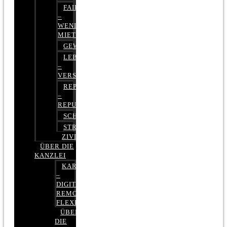
FAIRMIETEN
–
WENIGER
MIETE
GEWERBERECHT
LEBENSVERSICHERUNG
–
VERSICHERUNGSRECHT
REPUTATIONSRECHT
–
REPUTATIONSMANAGEMENT
SCHUFARECHT
STRAFRECHT
ZIVILRECHT
ÜBER DIE
KANZLEI
KARRIERE
–
DIGITAL,
REMOTE,
FLEXIBEL
ÜBER
DIE