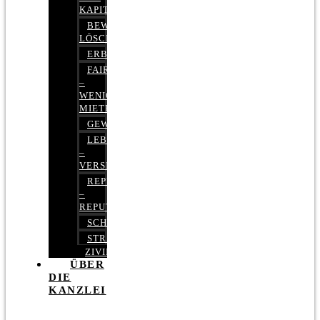
KAPITALMARKTRECHT
BEWERTUNGEN
LÖSCHEN
ERBRECHT
FAIRMIETEN
–
WENIGER
MIETE
GEWERBERECHT
LEBENSVERSICHERUNG
–
VERSICHERUNGSRECHT
REPUTATIONSRECHT
–
REPUTATIONSMANAGEMENT
SCHUFARECHT
STRAFRECHT
ZIVILRECHT
ÜBER
DIE
KANZLEI