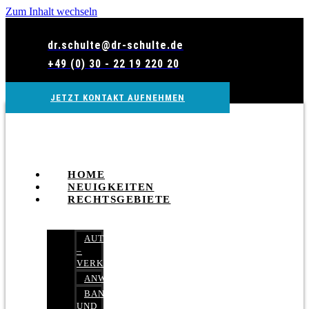
Zum Inhalt wechseln
dr.schulte@dr-schulte.de
+49 (0) 30 - 22 19 220 20
JETZT KONTAKT AUFNEHMEN
HOME
NEUIGKEITEN
RECHTSGEBIETE
AUTOBETRUG
–
VERKEHRSRECHT
ANWALTSHAFTUNGSRECHT
BANK-
UND