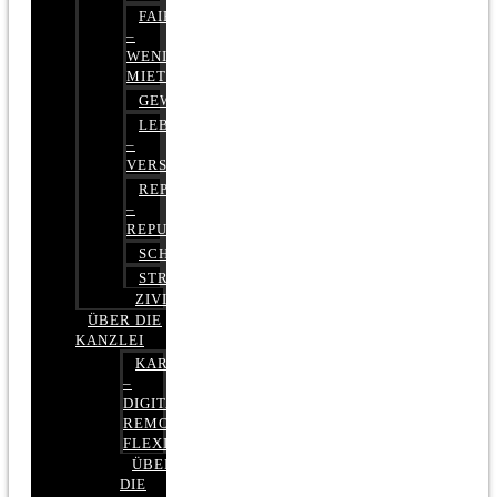
FAIRMIETEN
–
WENIGER
MIETE
GEWERBERECHT
LEBENSVERSICHERUNG
–
VERSICHERUNGSRECHT
REPUTATIONSRECHT
–
REPUTATIONSMANAGEMENT
SCHUFARECHT
STRAFRECHT
ZIVILRECHT
ÜBER DIE
KANZLEI
KARRIERE
–
DIGITAL,
REMOTE,
FLEXIBEL
ÜBER
DIE