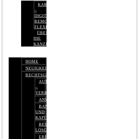
KARRIERE
–
DIGITAL,
REMOTE,
FLEXIBEL
ÜBER
DIE
KANZLEI
HOME
NEUIGKEITEN
RECHTSGEBIETE
AUTOBETRUG
–
VERKEHRSRECHT
ANWALTSHAFTUNGSRECHT
BANK-
UND
KAPITALMARKTRECHT
BEWERTUNGEN
LÖSCHEN
ERBRECHT