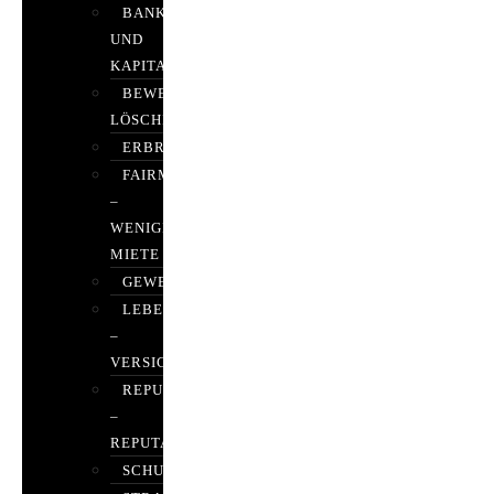
BANK-
UND
KAPITALMARKTRECHT
BEWERTUNGEN
LÖSCHEN
ERBRECHT
FAIRMIETEN
–
WENIGER
MIETE
GEWERBERECHT
LEBENSVERSICHERUNG
–
VERSICHERUNGSRECHT
REPUTATIONSRECHT
–
REPUTATIONSMANAGEMENT
SCHUFARECHT