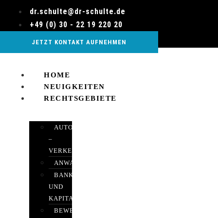
Zum
dr.schulte@dr-schulte.de
Inhalt
+49 (0) 30 - 22 19 220 20
wechseln
JETZT KONTAKT AUFNEHMEN
HOME
NEUIGKEITEN
RECHTSGEBIETE
AUTOBETRUG
–
VERKEHRSRECHT
ANWALTSHAFTUNGSRECHT
BANK-
UND
KAPITALMARKTRECHT
BEWERTUNGEN