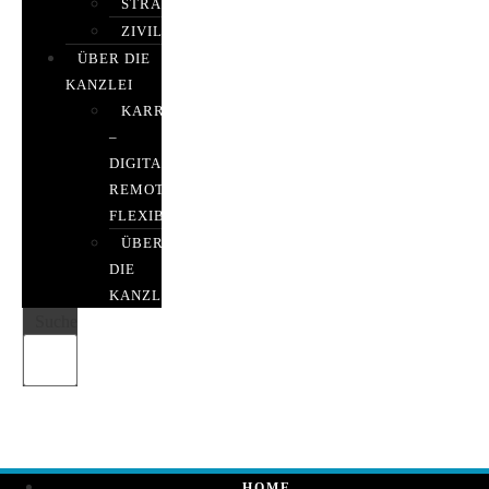
STRAFRECHT
ZIVILRECHT
ÜBER DIE
KANZLEI
KARRIERE
–
DIGITAL,
REMOTE,
FLEXIBEL
ÜBER
DIE
KANZLEI
Suche
HOME