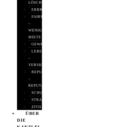
LÖSCHEN
ERBRECHT
FAIRMIETEN
–
WENIGER
MIETE
GEWERBERECHT
LEBENSVERSICHERUNG
–
VERSICHERUNGSRECHT
REPUTATIONSRECHT
–
REPUTATIONSMANAGEMENT
SCHUFARECHT
STRAFRECHT
ZIVILRECHT
ÜBER
DIE