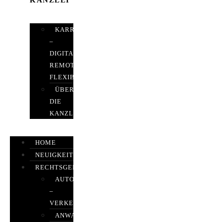
KANZLEI
KARRIERE
–
DIGITAL,
REMOTE,
FLEXIBEL
ÜBER
DIE
KANZLEI
HOME
NEUIGKEITEN
RECHTSGEBIETE
AUTOBETRUG
–
VERKEHRSRECHT
ANWALTSHAFTUNGSRECHT