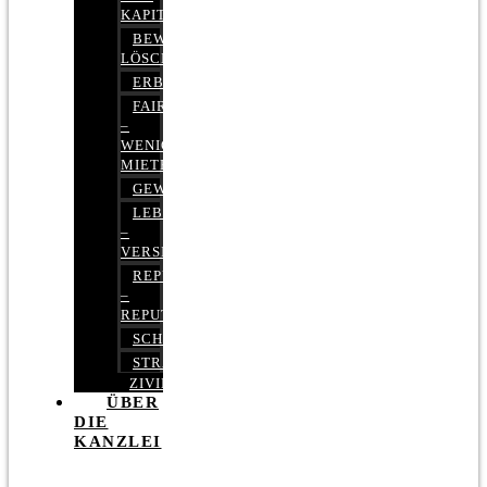
KAPITALMARKTRECHT
BEWERTUNGEN
LÖSCHEN
ERBRECHT
FAIRMIETEN
–
WENIGER
MIETE
GEWERBERECHT
LEBENSVERSICHERUNG
–
VERSICHERUNGSRECHT
REPUTATIONSRECHT
–
REPUTATIONSMANAGEMENT
SCHUFARECHT
STRAFRECHT
ZIVILRECHT
ÜBER
DIE
KANZLEI