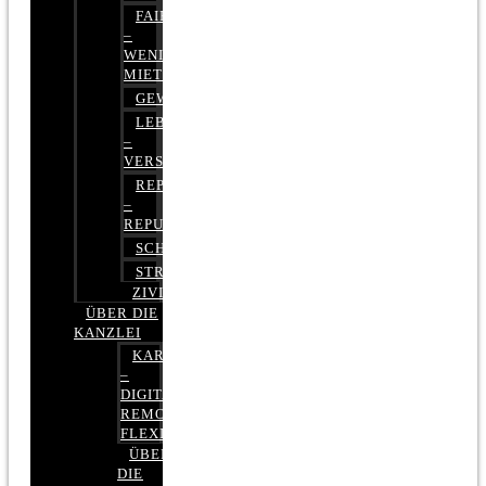
FAIRMIETEN
–
WENIGER
MIETE
GEWERBERECHT
LEBENSVERSICHERUNG
–
VERSICHERUNGSRECHT
REPUTATIONSRECHT
–
REPUTATIONSMANAGEMENT
SCHUFARECHT
STRAFRECHT
ZIVILRECHT
ÜBER DIE
KANZLEI
KARRIERE
–
DIGITAL,
REMOTE,
FLEXIBEL
ÜBER
DIE