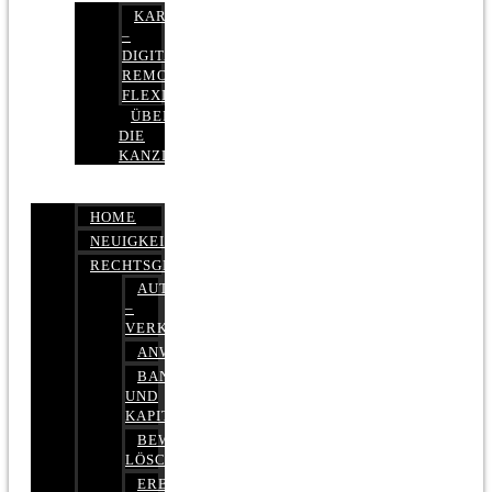
KARRIERE
–
DIGITAL,
REMOTE,
FLEXIBEL
ÜBER
DIE
KANZLEI
HOME
NEUIGKEITEN
RECHTSGEBIETE
AUTOBETRUG
–
VERKEHRSRECHT
ANWALTSHAFTUNGSRECHT
BANK-
UND
KAPITALMARKTRECHT
BEWERTUNGEN
LÖSCHEN
ERBRECHT