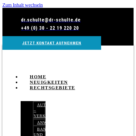
Zum Inhalt wechseln
dr.schulte@dr-schulte.de
+49 (0) 30 - 22 19 220 20
JETZT KONTAKT AUFNEHMEN
HOME
NEUIGKEITEN
RECHTSGEBIETE
AUTOBETRUG
–
VERKEHRSRECHT
ANWALTSHAFTUNGSRECHT
BANK-
UND