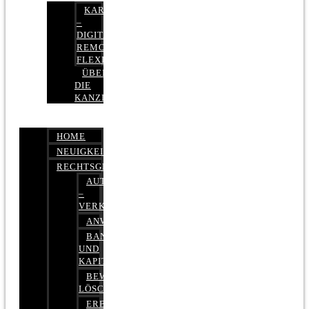
KARRIERE
–
DIGITAL,
REMOTE,
FLEXIBEL
ÜBER
DIE
KANZLEI
HOME
NEUIGKEITEN
RECHTSGEBIETE
AUTOBETRUG
–
VERKEHRSRECHT
ANWALTSHAFTUNGSRECHT
BANK-
UND
KAPITALMARKTRECHT
BEWERTUNGEN
LÖSCHEN
ERBRECHT