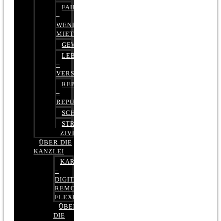
FAIRMIETEN
–
WENIGER
MIETE
GEWERBERECHT
LEBENSVERSICHERUNG
–
VERSICHERUNGSRECHT
REPUTATIONSRECHT
–
REPUTATIONSMANAGEMENT
SCHUFARECHT
STRAFRECHT
ZIVILRECHT
ÜBER DIE
KANZLEI
KARRIERE
–
DIGITAL,
REMOTE,
FLEXIBEL
ÜBER
DIE