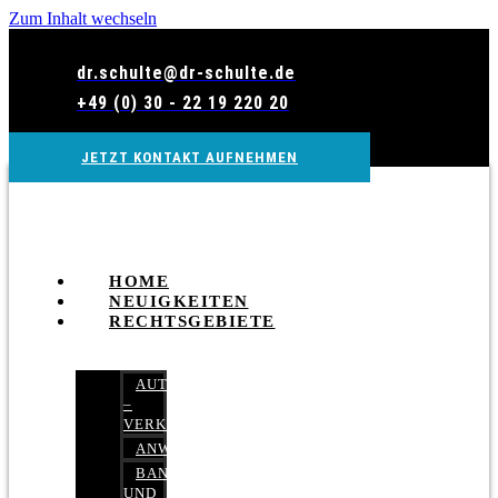
Zum Inhalt wechseln
dr.schulte@dr-schulte.de
+49 (0) 30 - 22 19 220 20
JETZT KONTAKT AUFNEHMEN
HOME
NEUIGKEITEN
RECHTSGEBIETE
AUTOBETRUG
–
VERKEHRSRECHT
ANWALTSHAFTUNGSRECHT
BANK-
UND