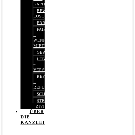
KAPITALMARKTRECHT
BEWERTUNGEN
LÖSCHEN
ERBRECHT
FAIRMIETEN
–
WENIGER
MIETE
GEWERBERECHT
LEBENSVERSICHERUNG
–
VERSICHERUNGSRECHT
REPUTATIONSRECHT
–
REPUTATIONSMANAGEMENT
SCHUFARECHT
STRAFRECHT
ZIVILRECHT
ÜBER
DIE
KANZLEI