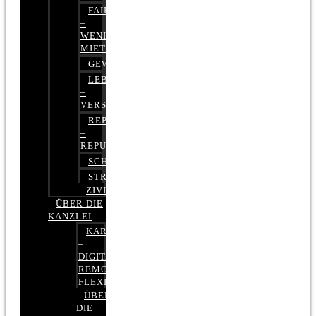
FAIRMIETEN
–
WENIGER
MIETE
GEWERBERECHT
LEBENSVERSICHERUNG
–
VERSICHERUNGSRECHT
REPUTATIONSRECHT
–
REPUTATIONSMANAGEMENT
SCHUFARECHT
STRAFRECHT
ZIVILRECHT
ÜBER DIE
KANZLEI
KARRIERE
–
DIGITAL,
REMOTE,
FLEXIBEL
ÜBER
DIE