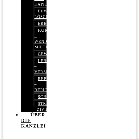
KAPITALMARKTRECHT
BEWERTUNGEN
LÖSCHEN
ERBRECHT
FAIRMIETEN
–
WENIGER
MIETE
GEWERBERECHT
LEBENSVERSICHERUNG
–
VERSICHERUNGSRECHT
REPUTATIONSRECHT
–
REPUTATIONSMANAGEMENT
SCHUFARECHT
STRAFRECHT
ZIVILRECHT
ÜBER
DIE
KANZLEI