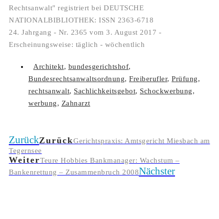
Rechtsanwalt" registriert bei DEUTSCHE
NATIONALBIBLIOTHEK: ISSN 2363-6718
24. Jahrgang - Nr. 2365 vom 3. August 2017 -
Erscheinungsweise: täglich - wöchentlich
Architekt
,
bundesgerichtshof
,
Bundesrechtsanwaltsordnung
,
Freiberufler
,
Prüfung
,
rechtsanwalt
,
Sachlichkeitsgebot
,
Schockwerbung
,
werbung
,
Zahnarzt
Zurück
Zurück
Gerichtspraxis: Amtsgericht Miesbach am
Tegernsee
Weiter
Teure Hobbies Bankmanager: Wachstum –
Nächster
Bankenrettung – Zusammenbruch 2008