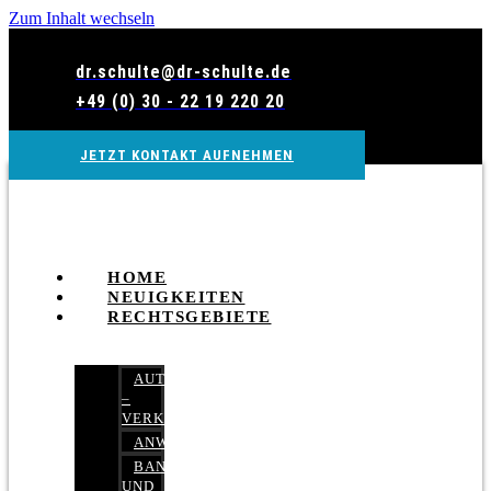
Zum Inhalt wechseln
dr.schulte@dr-schulte.de
+49 (0) 30 - 22 19 220 20
JETZT KONTAKT AUFNEHMEN
HOME
NEUIGKEITEN
RECHTSGEBIETE
AUTOBETRUG
–
VERKEHRSRECHT
ANWALTSHAFTUNGSRECHT
BANK-
UND