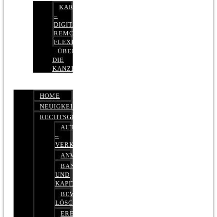
KARRIERE
–
DIGITAL,
REMOTE,
FLEXIBEL
ÜBER
DIE
KANZLEI
HOME
NEUIGKEITEN
RECHTSGEBIETE
AUTOBETRUG
–
VERKEHRSRECHT
ANWALTSHAFTUNGSRECHT
BANK-
UND
KAPITALMARKTRECHT
BEWERTUNGEN
LÖSCHEN
ERBRECHT