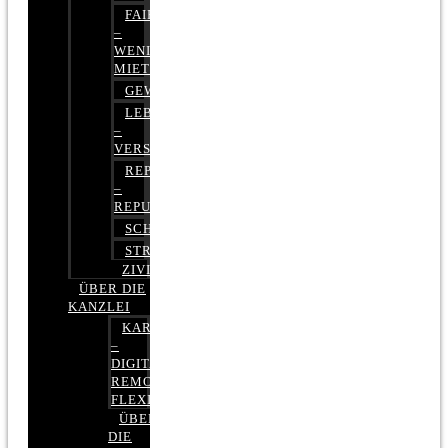
FAIRMIETEN
–
WENIGER
MIETE
GEWERBERECHT
LEBENSVERSICHERUNG
–
VERSICHERUNGSRECHT
REPUTATIONSRECHT
–
REPUTATIONSMANAGEMENT
SCHUFARECHT
STRAFRECHT
ZIVILRECHT
ÜBER DIE
KANZLEI
KARRIERE
–
DIGITAL,
REMOTE,
FLEXIBEL
ÜBER
DIE