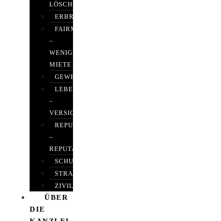
LÖSCHEN
ERBRECHT
FAIRMIETEN
–
WENIGER
MIETE
GEWERBERECHT
LEBENSVERSICHERUNG
–
VERSICHERUNGSRECHT
REPUTATIONSRECHT
–
REPUTATIONSMANAGEMENT
SCHUFARECHT
STRAFRECHT
ZIVILRECHT
ÜBER
DIE