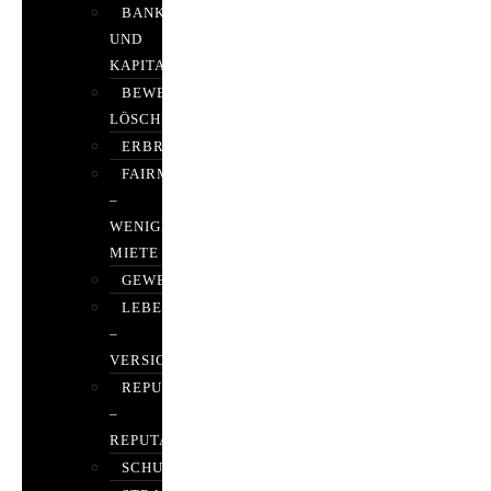
BANK-
UND
KAPITALMARKTRECHT
BEWERTUNGEN
LÖSCHEN
ERBRECHT
FAIRMIETEN
–
WENIGER
MIETE
GEWERBERECHT
LEBENSVERSICHERUNG
–
VERSICHERUNGSRECHT
REPUTATIONSRECHT
–
REPUTATIONSMANAGEMENT
SCHUFARECHT