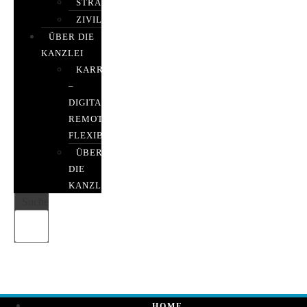
STRAFRECHT
ZIVILRECHT
ÜBER DIE
KANZLEI
KARRIERE
–
DIGITAL,
REMOTE,
FLEXIBEL
ÜBER
DIE
KANZLEI
Suche
HOME