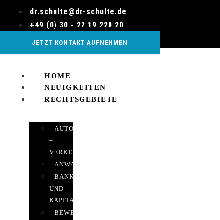
Zum
dr.schulte@dr-schulte.de
Inhalt
+49 (0) 30 - 22 19 220 20
wechseln
JETZT KONTAKT AUFNEHMEN
HOME
NEUIGKEITEN
RECHTSGEBIETE
AUTOBETRUG
–
VERKEHRSRECHT
ANWALTSHAFTUNGSRECHT
BANK-
UND
KAPITALMARKTRECHT
BEWERTUNGEN