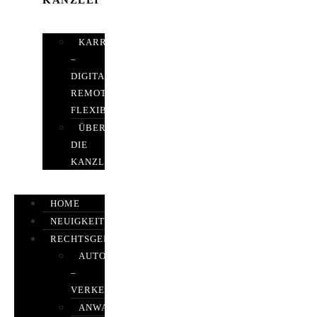
KANZLEI
KARRIERE
–
DIGITAL,
REMOTE,
FLEXIBEL
ÜBER
DIE
KANZLEI
HOME
NEUIGKEITEN
RECHTSGEBIETE
AUTOBETRUG
–
VERKEHRSRECHT
ANWALTSHAFTUNGSRECHT