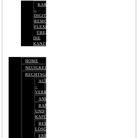
KARRIERE
–
DIGITAL,
REMOTE,
FLEXIBEL
ÜBER
DIE
KANZLEI
HOME
NEUIGKEITEN
RECHTSGEBIETE
AUTOBETRUG
–
VERKEHRSRECHT
ANWALTSHAFTUNGSRECHT
BANK-
UND
KAPITALMARKTRECHT
BEWERTUNGEN
LÖSCHEN
ERBRECHT