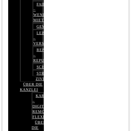
FAIRMIETEN
–
WENIGER
MIETE
GEWERBERECHT
LEBENSVERSICHERUNG
–
VERSICHERUNGSRECHT
REPUTATIONSRECHT
–
REPUTATIONSMANAGEMENT
SCHUFARECHT
STRAFRECHT
ZIVILRECHT
ÜBER DIE
KANZLEI
KARRIERE
–
DIGITAL,
REMOTE,
FLEXIBEL
ÜBER
DIE