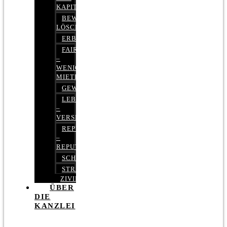
KAPITALMARKTRECHT
BEWERTUNGEN
LÖSCHEN
ERBRECHT
FAIRMIETEN
–
WENIGER
MIETE
GEWERBERECHT
LEBENSVERSICHERUNG
–
VERSICHERUNGSRECHT
REPUTATIONSRECHT
–
REPUTATIONSMANAGEMENT
SCHUFARECHT
STRAFRECHT
ZIVILRECHT
ÜBER
DIE
KANZLEI