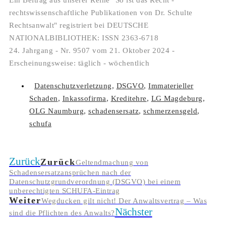
Ein Beitrag aus unserer Reihe "So ist das Recht -
rechtswissenschaftliche Publikationen von Dr. Schulte
Rechtsanwalt" registriert bei DEUTSCHE
NATIONALBIBLIOTHEK: ISSN 2363-6718
24. Jahrgang - Nr. 9507 vom 21. Oktober 2024 -
Erscheinungsweise: täglich - wöchentlich
Datenschutzverletzung
,
DSGVO
,
Immaterieller
Schaden
,
Inkassofirma
,
Kreditehre
,
LG Magdeburg
,
OLG Naumburg
,
schadensersatz
,
schmerzensgeld
,
schufa
Zurück
Zurück
Geltendmachung von
Schadensersatzansprüchen nach der
Datenschutzgrundverordnung (DSGVO) bei einem
unberechtigten SCHUFA-Eintrag
Weiter
Wegducken gilt nicht! Der Anwaltsvertrag – Was
Nächster
sind die Pflichten des Anwalts?