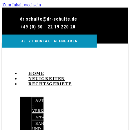
Zum Inhalt wechseln
dr.schulte@dr-schulte.de
+49 (0) 30 - 22 19 220 20
JETZT KONTAKT AUFNEHMEN
HOME
NEUIGKEITEN
RECHTSGEBIETE
AUTOBETRUG
–
VERKEHRSRECHT
ANWALTSHAFTUNGSRECHT
BANK-
UND