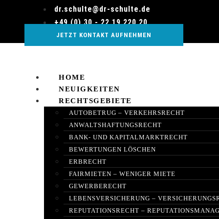
Zum
dr.schulte@dr-schulte.de
Inhalt
+49 (0) 30 - 22 19 220 20
wechseln
JETZT KONTAKT AUFNEHMEN
HOME
NEUIGKEITEN
RECHTSGEBIETE
AUTOBETRUG – VERKEHRSRECHT
ANWALTSHAFTUNGSRECHT
BANK- UND KAPITALMARKTRECHT
BEWERTUNGEN LÖSCHEN
ERBRECHT
FAIRMIETEN – WENIGER MIETE
GEWERBERECHT
LEBENSVERSICHERUNG – VERSICHERUNGS
REPUTATIONSRECHT – REPUTATIONSMANA