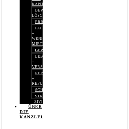
KAPITALMARKTRECHT
BEWERTUNGEN
LÖSCHEN
ERBRECHT
FAIRMIETEN
–
WENIGER
MIETE
GEWERBERECHT
LEBENSVERSICHERUNG
–
VERSICHERUNGSRECHT
REPUTATIONSRECHT
–
REPUTATIONSMANAGEMENT
SCHUFARECHT
STRAFRECHT
ZIVILRECHT
ÜBER
DIE
KANZLEI