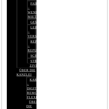
FAIRMIETEN
–
WENIGER
MIETE
GEWERBERECHT
LEBENSVERSICHERUNG
–
VERSICHERUNGSRECHT
REPUTATIONSRECHT
–
REPUTATIONSMANAGEMENT
SCHUFARECHT
STRAFRECHT
ZIVILRECHT
ÜBER DIE
KANZLEI
KARRIERE
–
DIGITAL,
REMOTE,
FLEXIBEL
ÜBER
DIE