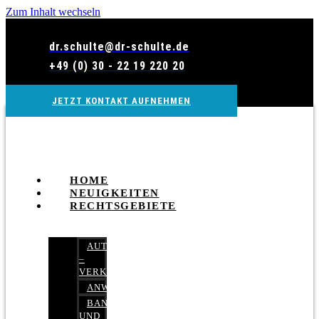
Zum Inhalt wechseln
dr.schulte@dr-schulte.de
+49 (0) 30 - 22 19 220 20
JETZT KONTAKT AUFNEHMEN
HOME
NEUIGKEITEN
RECHTSGEBIETE
AUTOBETRUG
–
VERKEHRSRECHT
ANWALTSHAFTUNGSRECHT
BANK-
UND