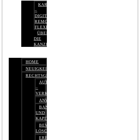
KARRIERE
–
DIGITAL,
REMOTE,
FLEXIBEL
ÜBER
DIE
KANZLEI
HOME
NEUIGKEITEN
RECHTSGEBIETE
AUTOBETRUG
–
VERKEHRSRECHT
ANWALTSHAFTUNGSRECHT
BANK-
UND
KAPITALMARKTRECHT
BEWERTUNGEN
LÖSCHEN
ERBRECHT