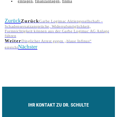
einlagen
,
finanzanlagen
,
finma
Zurück
Zurück
Garbe Logimac Aktiengesellschaft –
Schadensersatzansprüche, Widerrufsmöglichkeit,
Formnichtigkeit können aus der Garbe Logimac AG Anlage
führen
Weiter
Dinglicher Arrest gegen „blaue Infinus“
Nächster
erreicht
IHR KONTAKT ZU DR. SCHULTE