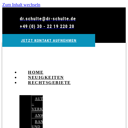
Zum Inhalt wechseln
dr.schulte@dr-schulte.de
+49 (0) 30 - 22 19 220 20
JETZT KONTAKT AUFNEHMEN
HOME
NEUIGKEITEN
RECHTSGEBIETE
AUTOBETRUG
–
VERKEHRSRECHT
ANWALTSHAFTUNGSRECHT
BANK-
UND