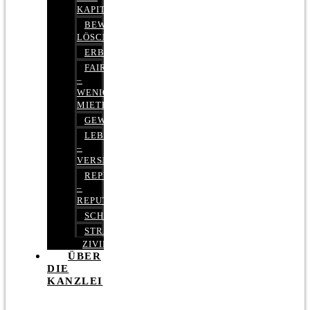
KAPITALMARKTRECHT
BEWERTUNGEN
LÖSCHEN
ERBRECHT
FAIRMIETEN
–
WENIGER
MIETE
GEWERBERECHT
LEBENSVERSICHERUNG
–
VERSICHERUNGSRECHT
REPUTATIONSRECHT
–
REPUTATIONSMANAGEMENT
SCHUFARECHT
STRAFRECHT
ZIVILRECHT
ÜBER
DIE
KANZLEI