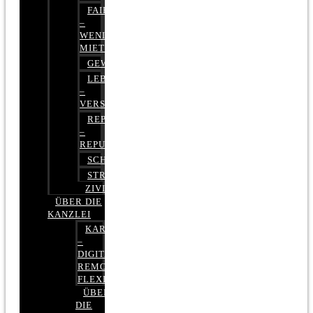
FAIRMIETEN
–
WENIGER
MIETE
GEWERBERECHT
LEBENSVERSICHERUNG
–
VERSICHERUNGSRECHT
REPUTATIONSRECHT
–
REPUTATIONSMANAGEMENT
SCHUFARECHT
STRAFRECHT
ZIVILRECHT
ÜBER DIE
KANZLEI
KARRIERE
–
DIGITAL,
REMOTE,
FLEXIBEL
ÜBER
DIE