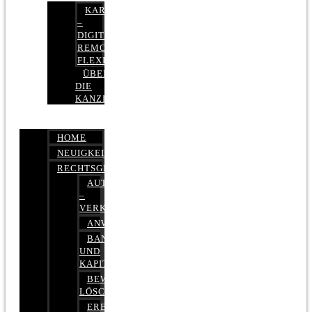
KARRIERE
–
DIGITAL,
REMOTE,
FLEXIBEL
ÜBER
DIE
KANZLEI
HOME
NEUIGKEITEN
RECHTSGEBIETE
AUTOBETRUG
–
VERKEHRSRECHT
ANWALTSHAFTUNGSRECHT
BANK-
UND
KAPITALMARKTRECHT
BEWERTUNGEN
LÖSCHEN
ERBRECHT