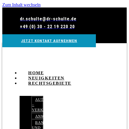
Zum Inhalt wechseln
dr.schulte@dr-schulte.de
+49 (0) 30 - 22 19 220 20
JETZT KONTAKT AUFNEHMEN
HOME
NEUIGKEITEN
RECHTSGEBIETE
AUTOBETRUG
–
VERKEHRSRECHT
ANWALTSHAFTUNGSRECHT
BANK-
UND