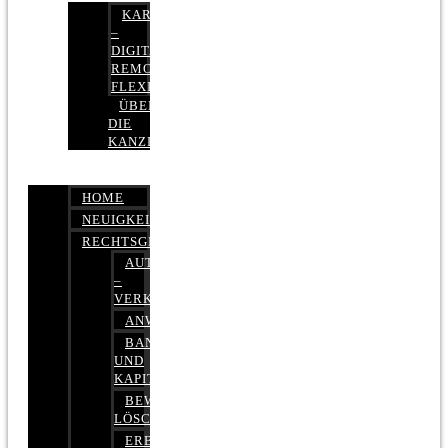
KARRIERE
–
DIGITAL,
REMOTE,
FLEXIBEL
ÜBER
DIE
KANZLEI
HOME
NEUIGKEITEN
RECHTSGEBIETE
AUTOBETRUG
–
VERKEHRSRECHT
ANWALTSHAFTUNGSRECHT
BANK-
UND
KAPITALMARKTRECHT
BEWERTUNGEN
LÖSCHEN
ERBRECHT