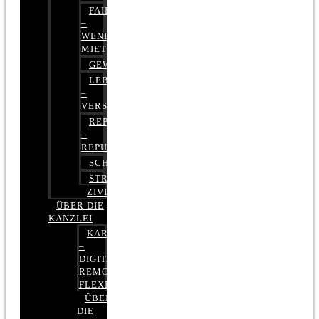
FAIRMIETEN
–
WENIGER
MIETE
GEWERBERECHT
LEBENSVERSICHERUNG
–
VERSICHERUNGSRECHT
REPUTATIONSRECHT
–
REPUTATIONSMANAGEMENT
SCHUFARECHT
STRAFRECHT
ZIVILRECHT
ÜBER DIE
KANZLEI
KARRIERE
–
DIGITAL,
REMOTE,
FLEXIBEL
ÜBER
DIE