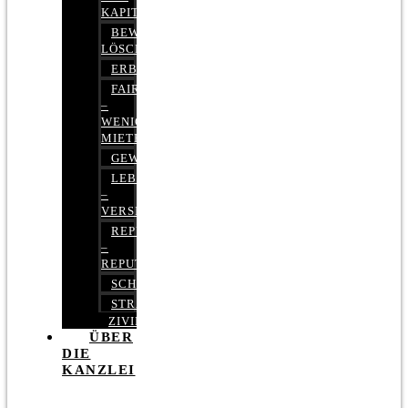
KAPITALMARKTRECHT
BEWERTUNGEN
LÖSCHEN
ERBRECHT
FAIRMIETEN
–
WENIGER
MIETE
GEWERBERECHT
LEBENSVERSICHERUNG
–
VERSICHERUNGSRECHT
REPUTATIONSRECHT
–
REPUTATIONSMANAGEMENT
SCHUFARECHT
STRAFRECHT
ZIVILRECHT
ÜBER
DIE
KANZLEI