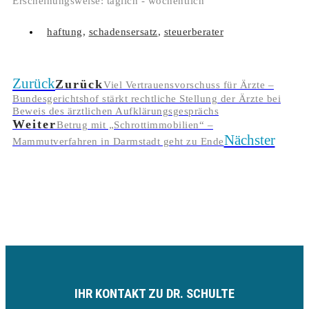
Erscheinungsweise: täglich - wöchentlich
haftung
,
schadensersatz
,
steuerberater
Zurück
Zurück
Viel Vertrauensvorschuss für Ärzte –
Bundesgerichtshof stärkt rechtliche Stellung der Ärzte bei
Beweis des ärztlichen Aufklärungsgesprächs
Weiter
Betrug mit „Schrottimmobilien“ –
Nächster
Mammutverfahren in Darmstadt geht zu Ende
IHR KONTAKT ZU DR. SCHULTE