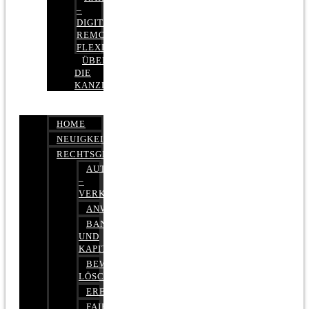
–
DIGITAL,
REMOTE,
FLEXIBEL
ÜBER
DIE
KANZLEI
HOME
NEUIGKEITEN
RECHTSGEBIETE
AUTOBETRUG
–
VERKEHRSRECHT
ANWALTSHAFTUNGSRECHT
BANK-
UND
KAPITALMARKTRECHT
BEWERTUNGEN
LÖSCHEN
ERBRECHT
FAIRMIETEN