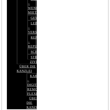
–
WENIGER
MIETE
GEWERBERECHT
LEBENSVERSICHERUNG
–
VERSICHERUNGSRECHT
REPUTATIONSRECHT
–
REPUTATIONSMANAGEMENT
SCHUFARECHT
STRAFRECHT
ZIVILRECHT
ÜBER DIE
KANZLEI
KARRIERE
–
DIGITAL,
REMOTE,
FLEXIBEL
ÜBER
DIE
KANZLEI