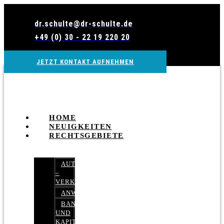
Zum
Inhalt
dr.schulte@dr-schulte.de
wechseln
+49 (0) 30 - 22 19 220 20
JETZT KONTAKT AUFNEHMEN
HOME
NEUIGKEITEN
RECHTSGEBIETE
AUTOBETRUG
–
VERKEHRSRECHT
ANWALTSHAFTUNGSRECHT
BANK-
UND
KAPITALMARKTRECHT