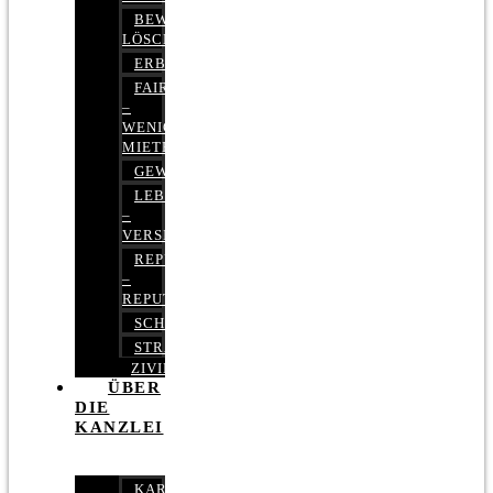
BEWERTUNGEN
LÖSCHEN
ERBRECHT
FAIRMIETEN
–
WENIGER
MIETE
GEWERBERECHT
LEBENSVERSICHERUNG
–
VERSICHERUNGSRECHT
REPUTATIONSRECHT
–
REPUTATIONSMANAGEMENT
SCHUFARECHT
STRAFRECHT
ZIVILRECHT
ÜBER
DIE
KANZLEI
KARRIERE