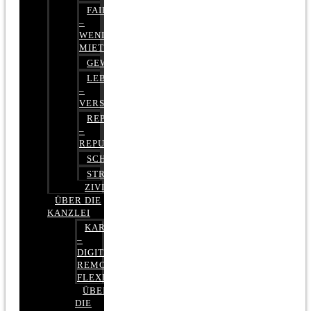
FAIRMIETEN
–
WENIGER
MIETE
GEWERBERECHT
LEBENSVERSICHERUNG
–
VERSICHERUNGSRECHT
REPUTATIONSRECHT
–
REPUTATIONSMANAGEMENT
SCHUFARECHT
STRAFRECHT
ZIVILRECHT
ÜBER DIE
KANZLEI
KARRIERE
–
DIGITAL,
REMOTE,
FLEXIBEL
ÜBER
DIE