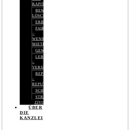
KAPITALMARKTRECHT
BEWERTUNGEN
LÖSCHEN
ERBRECHT
FAIRMIETEN
–
WENIGER
MIETE
GEWERBERECHT
LEBENSVERSICHERUNG
–
VERSICHERUNGSRECHT
REPUTATIONSRECHT
–
REPUTATIONSMANAGEMENT
SCHUFARECHT
STRAFRECHT
ZIVILRECHT
ÜBER
DIE
KANZLEI