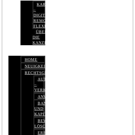
KARRIERE
–
DIGITAL,
REMOTE,
FLEXIBEL
ÜBER
DIE
KANZLEI
HOME
NEUIGKEITEN
RECHTSGEBIETE
AUTOBETRUG
–
VERKEHRSRECHT
ANWALTSHAFTUNGSRECHT
BANK-
UND
KAPITALMARKTRECHT
BEWERTUNGEN
LÖSCHEN
ERBRECHT