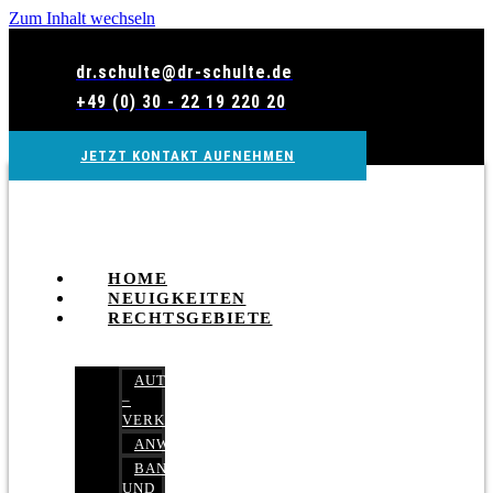
Zum Inhalt wechseln
dr.schulte@dr-schulte.de
+49 (0) 30 - 22 19 220 20
JETZT KONTAKT AUFNEHMEN
HOME
NEUIGKEITEN
RECHTSGEBIETE
AUTOBETRUG
–
VERKEHRSRECHT
ANWALTSHAFTUNGSRECHT
BANK-
UND