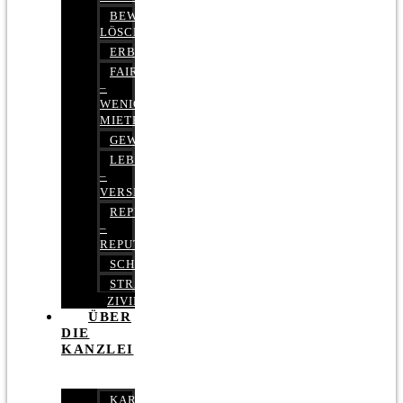
BEWERTUNGEN
LÖSCHEN
ERBRECHT
FAIRMIETEN
–
WENIGER
MIETE
GEWERBERECHT
LEBENSVERSICHERUNG
–
VERSICHERUNGSRECHT
REPUTATIONSRECHT
–
REPUTATIONSMANAGEMENT
SCHUFARECHT
STRAFRECHT
ZIVILRECHT
ÜBER
DIE
KANZLEI
KARRIERE