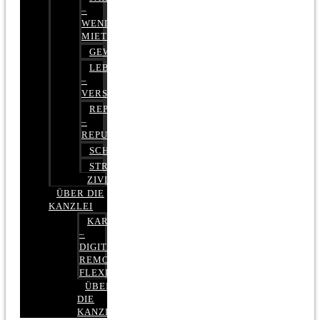
–
WENIGER
MIETE
GEWERBERECHT
LEBENSVERSICHERUNG
–
VERSICHERUNGSRECHT
REPUTATIONSRECHT
–
REPUTATIONSMANAGEMENT
SCHUFARECHT
STRAFRECHT
ZIVILRECHT
ÜBER DIE
KANZLEI
KARRIERE
–
DIGITAL,
REMOTE,
FLEXIBEL
ÜBER
DIE
KANZLEI