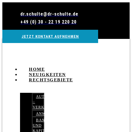
Zum
Inhalt
dr.schulte@dr-schulte.de
wechseln
+49 (0) 30 - 22 19 220 20
JETZT KONTAKT AUFNEHMEN
HOME
NEUIGKEITEN
RECHTSGEBIETE
AUTOBETRUG
–
VERKEHRSRECHT
ANWALTSHAFTUNGSRECHT
BANK-
UND
KAPITALMARKTRECHT