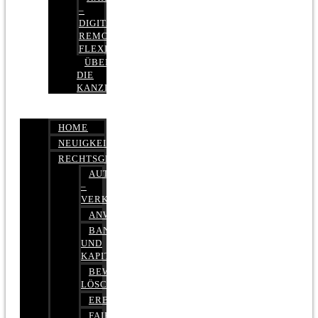
–
DIGITAL,
REMOTE,
FLEXIBEL
ÜBER
DIE
KANZLEI
HOME
NEUIGKEITEN
RECHTSGEBIETE
AUTOBETRUG
–
VERKEHRSRECHT
ANWALTSHAFTUNGSRECHT
BANK-
UND
KAPITALMARKTRECHT
BEWERTUNGEN
LÖSCHEN
ERBRECHT
FAIRMIETEN