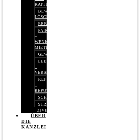
KAPITALMARKTRECHT
BEWERTUNGEN
LÖSCHEN
ERBRECHT
FAIRMIETEN
–
WENIGER
MIETE
GEWERBERECHT
LEBENSVERSICHERUNG
–
VERSICHERUNGSRECHT
REPUTATIONSRECHT
–
REPUTATIONSMANAGEMENT
SCHUFARECHT
STRAFRECHT
ZIVILRECHT
ÜBER
DIE
KANZLEI