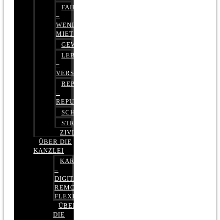
FAIRMIETEN
–
WENIGER
MIETE
GEWERBERECHT
LEBENSVERSICHERUNG
–
VERSICHERUNGSRECHT
REPUTATIONSRECHT
–
REPUTATIONSMANAGEMENT
SCHUFARECHT
STRAFRECHT
ZIVILRECHT
ÜBER DIE
KANZLEI
KARRIERE
–
DIGITAL,
REMOTE,
FLEXIBEL
ÜBER
DIE