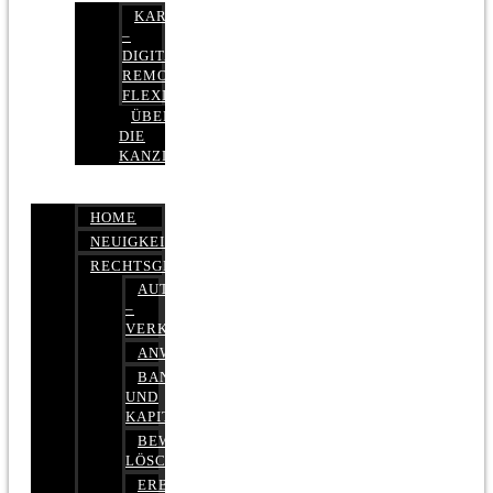
KARRIERE
–
DIGITAL,
REMOTE,
FLEXIBEL
ÜBER
DIE
KANZLEI
HOME
NEUIGKEITEN
RECHTSGEBIETE
AUTOBETRUG
–
VERKEHRSRECHT
ANWALTSHAFTUNGSRECHT
BANK-
UND
KAPITALMARKTRECHT
BEWERTUNGEN
LÖSCHEN
ERBRECHT