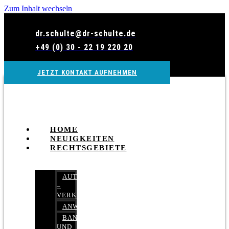
Zum Inhalt wechseln
dr.schulte@dr-schulte.de
+49 (0) 30 - 22 19 220 20
JETZT KONTAKT AUFNEHMEN
HOME
NEUIGKEITEN
RECHTSGEBIETE
AUTOBETRUG
–
VERKEHRSRECHT
ANWALTSHAFTUNGSRECHT
BANK-
UND