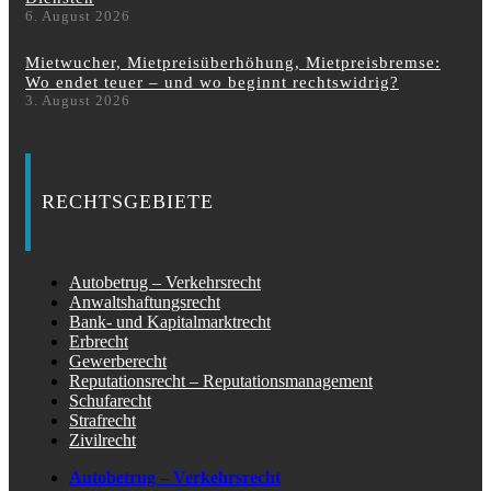
6. August 2026
Mietwucher, Mietpreisüberhöhung, Mietpreisbremse:
Wo endet teuer – und wo beginnt rechtswidrig?
3. August 2026
RECHTSGEBIETE
Autobetrug – Verkehrsrecht
Anwaltshaftungsrecht
Bank- und Kapitalmarktrecht
Erbrecht
Gewerberecht
Reputationsrecht – Reputationsmanagement
Schufarecht
Strafrecht
Zivilrecht
Autobetrug – Verkehrsrecht