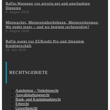
BaFin-Warnung vor aivoris.net und unerlaubten
Diensten
6. August 2026
Mietwucher, Mietpreisüberhöhung, Mietpreisbremse:
Wo endet teuer – und wo beginnt rechtswidrig?
3. August 2026
BaFin warnt vor EUKredit Pro und illegalem
Kreditgeschäft
28. Juli 2026
RECHTSGEBIETE
Autobetrug – Verkehrsrecht
Anwaltshaftungsrecht
Bank- und Kapitalmarktrecht
Erbrecht
Gewerberecht