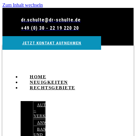
Zum Inhalt wechseln
dr.schulte@dr-schulte.de
+49 (0) 30 - 22 19 220 20
JETZT KONTAKT AUFNEHMEN
HOME
NEUIGKEITEN
RECHTSGEBIETE
AUTOBETRUG
–
VERKEHRSRECHT
ANWALTSHAFTUNGSRECHT
BANK-
UND