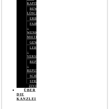
KAPITALMARKTRECHT
BEWERTUNGEN
LÖSCHEN
ERBRECHT
FAIRMIETEN
–
WENIGER
MIETE
GEWERBERECHT
LEBENSVERSICHERUNG
–
VERSICHERUNGSRECHT
REPUTATIONSRECHT
–
REPUTATIONSMANAGEMENT
SCHUFARECHT
STRAFRECHT
ZIVILRECHT
ÜBER
DIE
KANZLEI