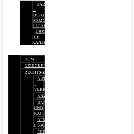
KARRIERE
–
DIGITAL,
REMOTE,
FLEXIBEL
ÜBER
DIE
KANZLEI
HOME
NEUIGKEITEN
RECHTSGEBIETE
AUTOBETRUG
–
VERKEHRSRECHT
ANWALTSHAFTUNGSRECHT
BANK-
UND
KAPITALMARKTRECHT
BEWERTUNGEN
LÖSCHEN
ERBRECHT