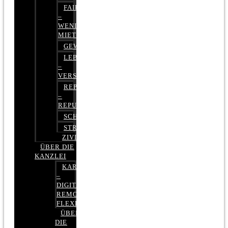
FAIRMIETEN
–
WENIGER
MIETE
GEWERBERECHT
LEBENSVERSICHERUNG
–
VERSICHERUNGSRECHT
REPUTATIONSRECHT
–
REPUTATIONSMANAGEMENT
SCHUFARECHT
STRAFRECHT
ZIVILRECHT
ÜBER DIE
KANZLEI
KARRIERE
–
DIGITAL,
REMOTE,
FLEXIBEL
ÜBER
DIE