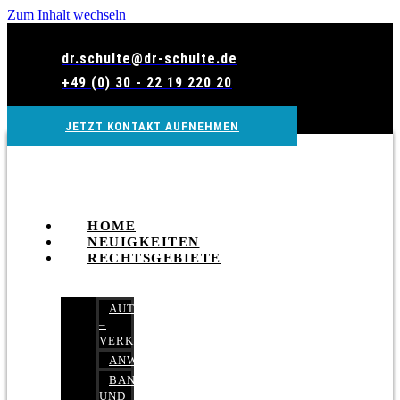
Zum Inhalt wechseln
dr.schulte@dr-schulte.de
+49 (0) 30 - 22 19 220 20
JETZT KONTAKT AUFNEHMEN
HOME
NEUIGKEITEN
RECHTSGEBIETE
AUTOBETRUG
–
VERKEHRSRECHT
ANWALTSHAFTUNGSRECHT
BANK-
UND