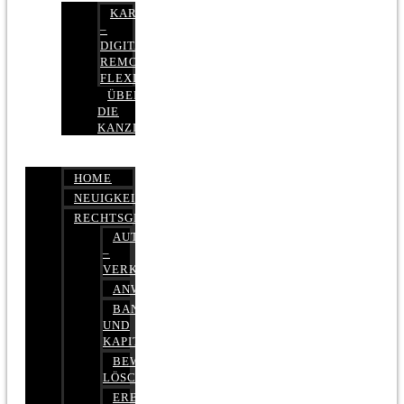
KARRIERE
–
DIGITAL,
REMOTE,
FLEXIBEL
ÜBER
DIE
KANZLEI
HOME
NEUIGKEITEN
RECHTSGEBIETE
AUTOBETRUG
–
VERKEHRSRECHT
ANWALTSHAFTUNGSRECHT
BANK-
UND
KAPITALMARKTRECHT
BEWERTUNGEN
LÖSCHEN
ERBRECHT