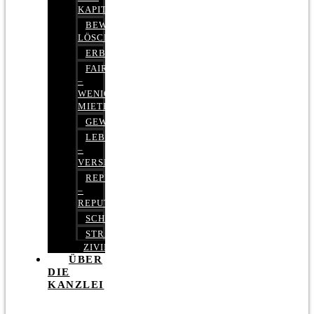
KAPITALMARKTRECHT
BEWERTUNGEN
LÖSCHEN
ERBRECHT
FAIRMIETEN
–
WENIGER
MIETE
GEWERBERECHT
LEBENSVERSICHERUNG
–
VERSICHERUNGSRECHT
REPUTATIONSRECHT
–
REPUTATIONSMANAGEMENT
SCHUFARECHT
STRAFRECHT
ZIVILRECHT
ÜBER
DIE
KANZLEI