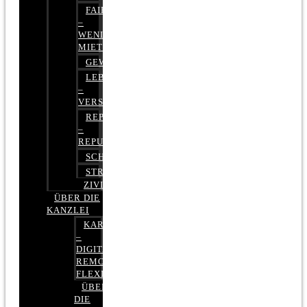
FAIRMIETEN
–
WENIGER
MIETE
GEWERBERECHT
LEBENSVERSICHERUNG
–
VERSICHERUNGSRECHT
REPUTATIONSRECHT
–
REPUTATIONSMANAGEMENT
SCHUFARECHT
STRAFRECHT
ZIVILRECHT
ÜBER DIE
KANZLEI
KARRIERE
–
DIGITAL,
REMOTE,
FLEXIBEL
ÜBER
DIE