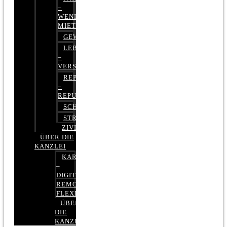
–
WENIGER
MIETE
GEWERBERECHT
LEBENSVERSICHERUNG
–
VERSICHERUNGSRECHT
REPUTATIONSRECHT
–
REPUTATIONSMANAGEMENT
SCHUFARECHT
STRAFRECHT
ZIVILRECHT
ÜBER DIE
KANZLEI
KARRIERE
–
DIGITAL,
REMOTE,
FLEXIBEL
ÜBER
DIE
KANZLEI