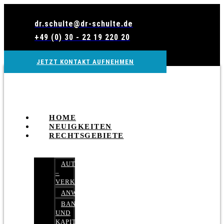
Zum
Inhalt
dr.schulte@dr-schulte.de
wechseln
+49 (0) 30 - 22 19 220 20
JETZT KONTAKT AUFNEHMEN
HOME
NEUIGKEITEN
RECHTSGEBIETE
AUTOBETRUG
–
VERKEHRSRECHT
ANWALTSHAFTUNGSRECHT
BANK-
UND
KAPITALMARKTRECHT