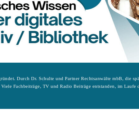
ründet. Durch Dr. Schulte und Partner Rechtsanwälte mbB, die sp
 Viele Fachbeiträge, TV und Radio Beiträge entstanden, im Laufe d