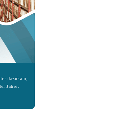
äter dazukam,
er Jahre.