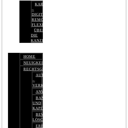
KARRIERE
–
DIGITAL,
REMOTE,
FLEXIBEL
ÜBER
DIE
KANZLEI
HOME
NEUIGKEITEN
RECHTSGEBIETE
AUTOBETRUG
–
VERKEHRSRECHT
ANWALTSHAFTUNGSRECHT
BANK-
UND
KAPITALMARKTRECHT
BEWERTUNGEN
LÖSCHEN
ERBRECHT