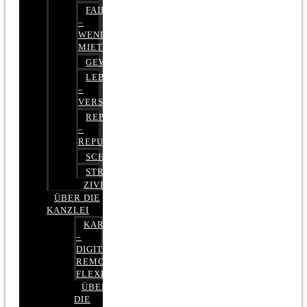
FAIRMIETEN
–
WENIGER
MIETE
GEWERBERECHT
LEBENSVERSICHERUNG
–
VERSICHERUNGSRECHT
REPUTATIONSRECHT
–
REPUTATIONSMANAGEMENT
SCHUFARECHT
STRAFRECHT
ZIVILRECHT
ÜBER DIE
KANZLEI
KARRIERE
–
DIGITAL,
REMOTE,
FLEXIBEL
ÜBER
DIE