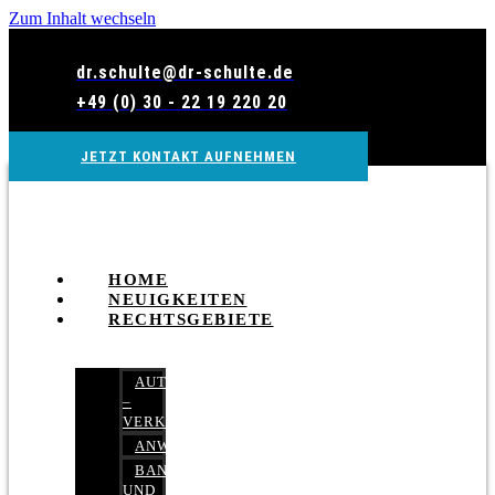
Zum Inhalt wechseln
dr.schulte@dr-schulte.de
+49 (0) 30 - 22 19 220 20
JETZT KONTAKT AUFNEHMEN
HOME
NEUIGKEITEN
RECHTSGEBIETE
AUTOBETRUG
–
VERKEHRSRECHT
ANWALTSHAFTUNGSRECHT
BANK-
UND