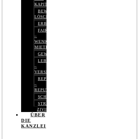
KAPITALMARKTRECHT
BEWERTUNGEN
LÖSCHEN
ERBRECHT
FAIRMIETEN
–
WENIGER
MIETE
GEWERBERECHT
LEBENSVERSICHERUNG
–
VERSICHERUNGSRECHT
REPUTATIONSRECHT
–
REPUTATIONSMANAGEMENT
SCHUFARECHT
STRAFRECHT
ZIVILRECHT
ÜBER
DIE
KANZLEI