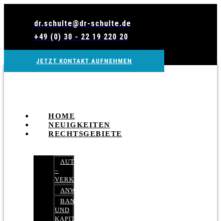
Zum
Inhalt
dr.schulte@dr-schulte.de
wechseln
+49 (0) 30 - 22 19 220 20
JETZT KONTAKT AUFNEHMEN
HOME
NEUIGKEITEN
RECHTSGEBIETE
AUTOBETRUG
–
VERKEHRSRECHT
ANWALTSHAFTUNGSRECHT
BANK-
UND
KAPITALMARKTRECHT