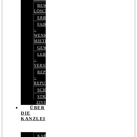
BEWERTUNGEN
LÖSCHEN
ERBRECHT
FAIRMIETEN
–
WENIGER
MIETE
GEWERBERECHT
LEBENSVERSICHERUNG
–
VERSICHERUNGSRECHT
REPUTATIONSRECHT
–
REPUTATIONSMANAGEMENT
SCHUFARECHT
STRAFRECHT
ZIVILRECHT
ÜBER
DIE
KANZLEI
KARRIERE