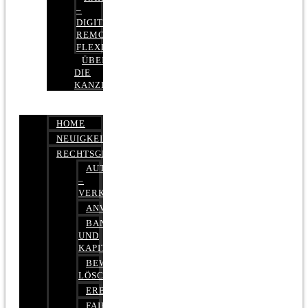
–
DIGITAL,
REMOTE,
FLEXIBEL
ÜBER
DIE
KANZLEI
HOME
NEUIGKEITEN
RECHTSGEBIETE
AUTOBETRUG
–
VERKEHRSRECHT
ANWALTSHAFTUNGSRECHT
BANK-
UND
KAPITALMARKTRECHT
BEWERTUNGEN
LÖSCHEN
ERBRECHT
FAIRMIETEN