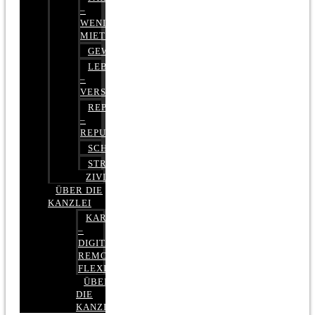
–
WENIGER
MIETE
GEWERBERECHT
LEBENSVERSICHERUNG
–
VERSICHERUNGSRECHT
REPUTATIONSRECHT
–
REPUTATIONSMANAGEMENT
SCHUFARECHT
STRAFRECHT
ZIVILRECHT
ÜBER DIE
KANZLEI
KARRIERE
–
DIGITAL,
REMOTE,
FLEXIBEL
ÜBER
DIE
KANZLEI