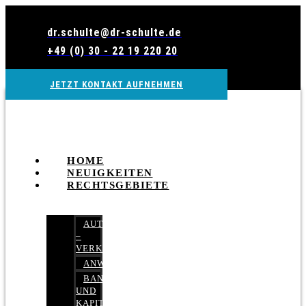
Zum
Inhalt
dr.schulte@dr-schulte.de
wechseln
+49 (0) 30 - 22 19 220 20
JETZT KONTAKT AUFNEHMEN
HOME
NEUIGKEITEN
RECHTSGEBIETE
AUTOBETRUG
–
VERKEHRSRECHT
ANWALTSHAFTUNGSRECHT
BANK-
UND
KAPITALMARKTRECHT