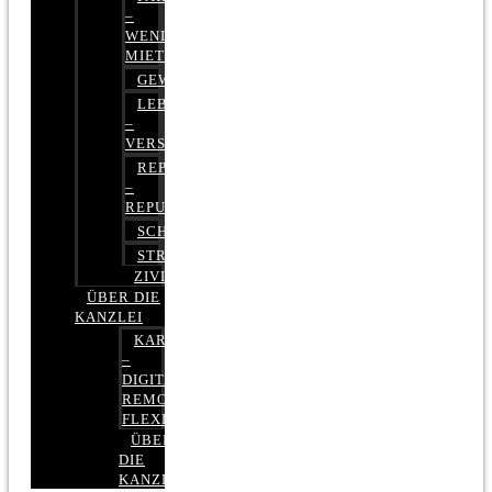
–
WENIGER
MIETE
GEWERBERECHT
LEBENSVERSICHERUNG
–
VERSICHERUNGSRECHT
REPUTATIONSRECHT
–
REPUTATIONSMANAGEMENT
SCHUFARECHT
STRAFRECHT
ZIVILRECHT
ÜBER DIE
KANZLEI
KARRIERE
–
DIGITAL,
REMOTE,
FLEXIBEL
ÜBER
DIE
KANZLEI