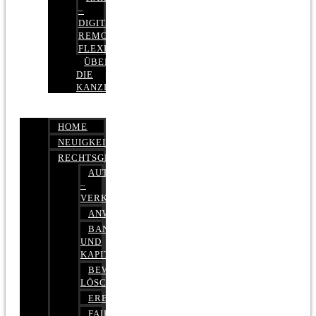
–
DIGITAL,
REMOTE,
FLEXIBEL
ÜBER
DIE
KANZLEI
HOME
NEUIGKEITEN
RECHTSGEBIETE
AUTOBETRUG
–
VERKEHRSRECHT
ANWALTSHAFTUNGSRECHT
BANK-
UND
KAPITALMARKTRECHT
BEWERTUNGEN
LÖSCHEN
ERBRECHT
FAIRMIETEN