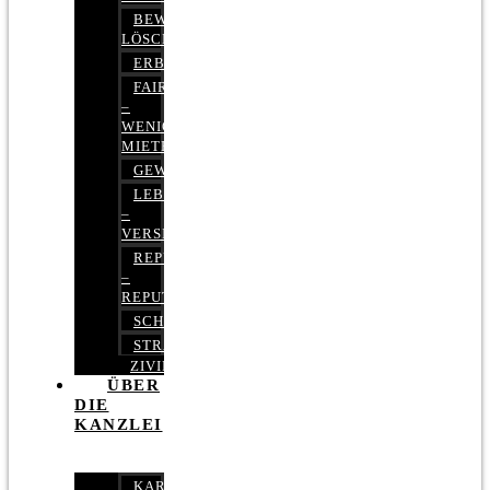
BEWERTUNGEN
LÖSCHEN
ERBRECHT
FAIRMIETEN
–
WENIGER
MIETE
GEWERBERECHT
LEBENSVERSICHERUNG
–
VERSICHERUNGSRECHT
REPUTATIONSRECHT
–
REPUTATIONSMANAGEMENT
SCHUFARECHT
STRAFRECHT
ZIVILRECHT
ÜBER
DIE
KANZLEI
KARRIERE