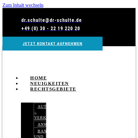
Zum Inhalt wechseln
dr.schulte@dr-schulte.de
+49 (0) 30 - 22 19 220 20
JETZT KONTAKT AUFNEHMEN
HOME
NEUIGKEITEN
RECHTSGEBIETE
AUTOBETRUG
–
VERKEHRSRECHT
ANWALTSHAFTUNGSRECHT
BANK-
UND