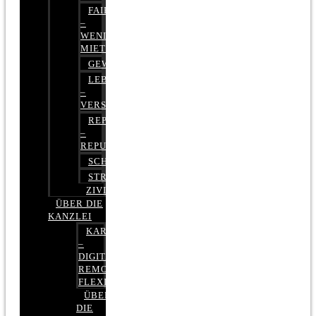
FAIRMIETEN
–
WENIGER
MIETE
GEWERBERECHT
LEBENSVERSICHERUNG
–
VERSICHERUNGSRECHT
REPUTATIONSRECHT
–
REPUTATIONSMANAGEMENT
SCHUFARECHT
STRAFRECHT
ZIVILRECHT
ÜBER DIE
KANZLEI
KARRIERE
–
DIGITAL,
REMOTE,
FLEXIBEL
ÜBER
DIE