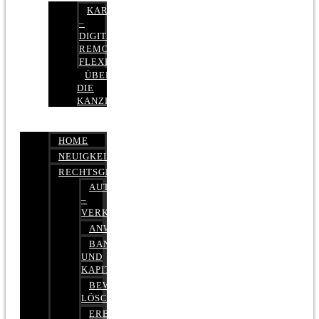
KARRIERE
–
DIGITAL,
REMOTE,
FLEXIBEL
ÜBER
DIE
KANZLEI
HOME
NEUIGKEITEN
RECHTSGEBIETE
AUTOBETRUG
–
VERKEHRSRECHT
ANWALTSHAFTUNGSRECHT
BANK-
UND
KAPITALMARKTRECHT
BEWERTUNGEN
LÖSCHEN
ERBRECHT