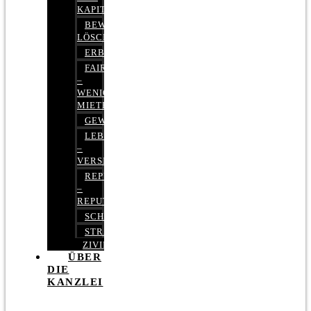
KAPITALMARKTRECHT
BEWERTUNGEN
LÖSCHEN
ERBRECHT
FAIRMIETEN
–
WENIGER
MIETE
GEWERBERECHT
LEBENSVERSICHERUNG
–
VERSICHERUNGSRECHT
REPUTATIONSRECHT
–
REPUTATIONSMANAGEMENT
SCHUFARECHT
STRAFRECHT
ZIVILRECHT
ÜBER
DIE
KANZLEI