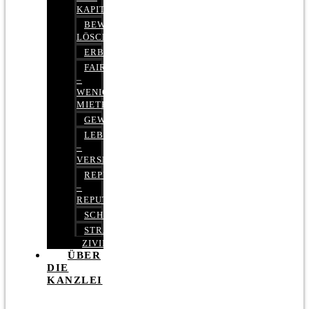
KAPITALMARKTRECHT
BEWERTUNGEN
LÖSCHEN
ERBRECHT
FAIRMIETEN
–
WENIGER
MIETE
GEWERBERECHT
LEBENSVERSICHERUNG
–
VERSICHERUNGSRECHT
REPUTATIONSRECHT
–
REPUTATIONSMANAGEMENT
SCHUFARECHT
STRAFRECHT
ZIVILRECHT
ÜBER
DIE
KANZLEI