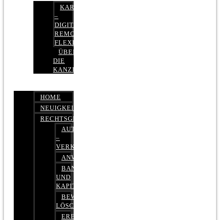
KARRIERE
–
DIGITAL,
REMOTE,
FLEXIBEL
ÜBER
DIE
KANZLEI
HOME
NEUIGKEITEN
RECHTSGEBIETE
AUTOBETRUG
–
VERKEHRSRECHT
ANWALTSHAFTUNGSRECHT
BANK-
UND
KAPITALMARKTRECHT
BEWERTUNGEN
LÖSCHEN
ERBRECHT