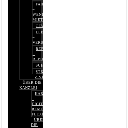
FAIRMIETEN
–
WENIGER
MIETE
GEWERBERECHT
LEBENSVERSICHERUNG
–
VERSICHERUNGSRECHT
REPUTATIONSRECHT
–
REPUTATIONSMANAGEMENT
SCHUFARECHT
STRAFRECHT
ZIVILRECHT
ÜBER DIE
KANZLEI
KARRIERE
–
DIGITAL,
REMOTE,
FLEXIBEL
ÜBER
DIE