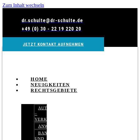
Zum Inhalt wechseln
dr.schulte@dr-schulte.de
+49 (0) 30 - 22 19 220 20
JETZT KONTAKT AUFNEHMEN
HOME
NEUIGKEITEN
RECHTSGEBIETE
AUTOBETRUG
–
VERKEHRSRECHT
ANWALTSHAFTUNGSRECHT
BANK-
UND