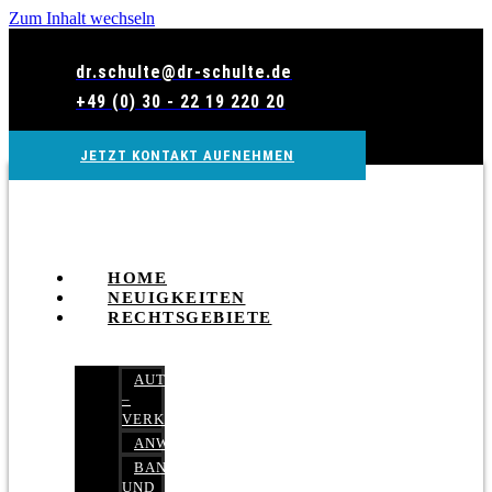
Zum Inhalt wechseln
dr.schulte@dr-schulte.de
+49 (0) 30 - 22 19 220 20
JETZT KONTAKT AUFNEHMEN
HOME
NEUIGKEITEN
RECHTSGEBIETE
AUTOBETRUG
–
VERKEHRSRECHT
ANWALTSHAFTUNGSRECHT
BANK-
UND