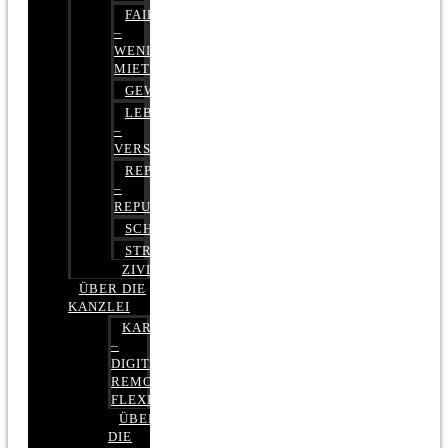
FAIRMIETEN
–
WENIGER
MIETE
GEWERBERECHT
LEBENSVERSICHERUNG
–
VERSICHERUNGSRECHT
REPUTATIONSRECHT
–
REPUTATIONSMANAGEMENT
SCHUFARECHT
STRAFRECHT
ZIVILRECHT
ÜBER DIE
KANZLEI
KARRIERE
–
DIGITAL,
REMOTE,
FLEXIBEL
ÜBER
DIE