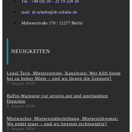
Tel.: +49 (0) 30 - 22 19 220 20
mail: dr.schulte@dr-schulte.de
Malteserstraße 170 | 12277 Berlin
NEUIGKEITEN
Legal Tech, Mietervereine, Kanzleien: Wer hilft heute
bei zu hoher Miete – und wo liegen die Grenzen?
7. August 2026
BaFin-Warnung vor aivoris.net und unerlaubten
Diensten
6. August 2026
Mietwucher, Mietpreisüberhöhung, Mietpreisbremse:
Wo endet teuer – und wo beginnt rechtswidrig?
3. August 2026