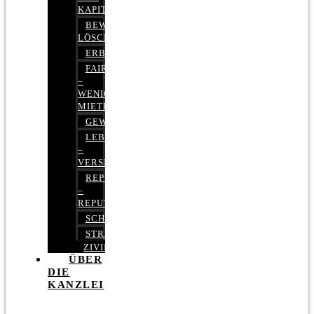
KAPITALMARKTRECHT
BEWERTUNGEN
LÖSCHEN
ERBRECHT
FAIRMIETEN
–
WENIGER
MIETE
GEWERBERECHT
LEBENSVERSICHERUNG
–
VERSICHERUNGSRECHT
REPUTATIONSRECHT
–
REPUTATIONSMANAGEMENT
SCHUFARECHT
STRAFRECHT
ZIVILRECHT
ÜBER
DIE
KANZLEI