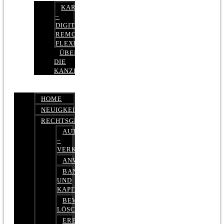
KARRIERE
–
DIGITAL,
REMOTE,
FLEXIBEL
ÜBER
DIE
KANZLEI
HOME
NEUIGKEITEN
RECHTSGEBIETE
AUTOBETRUG
–
VERKEHRSRECHT
ANWALTSHAFTUNGSRECHT
BANK-
UND
KAPITALMARKTRECHT
BEWERTUNGEN
LÖSCHEN
ERBRECHT