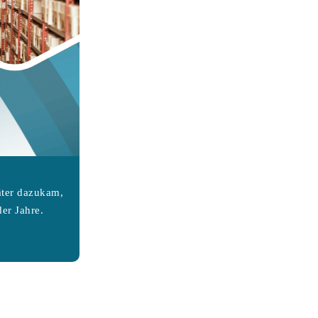
äter dazukam,
er Jahre.