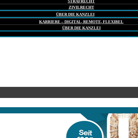
STRAFRECHT
ZIVILRECHT
ÜBER DIE KANZLEI
KARRIERE – DIGITAL, REMOTE, FLEXIBEL
ÜBER DIE KANZLEI