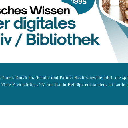
ründet. Durch Dr. Schulte und Partner Rechtsanwälte mbB, die sp
 Viele Fachbeiträge, TV und Radio Beiträge entstanden, im Laufe d