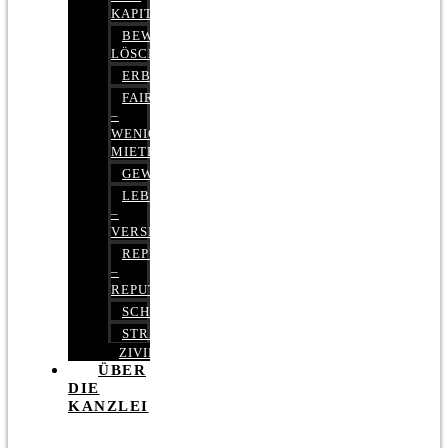
KAPITALMARKTRECHT
BEWERTUNGEN
LÖSCHEN
ERBRECHT
FAIRMIETEN
–
WENIGER
MIETE
GEWERBERECHT
LEBENSVERSICHERUNG
–
VERSICHERUNGSRECHT
REPUTATIONSRECHT
–
REPUTATIONSMANAGEMENT
SCHUFARECHT
STRAFRECHT
ZIVILRECHT
ÜBER
DIE
KANZLEI