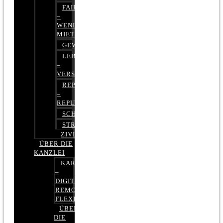
FAIRMIETEN
–
WENIGER
MIETE
GEWERBERECHT
LEBENSVERSICHERUNG
–
VERSICHERUNGSRECHT
REPUTATIONSRECHT
–
REPUTATIONSMANAGEMENT
SCHUFARECHT
STRAFRECHT
ZIVILRECHT
ÜBER DIE
KANZLEI
KARRIERE
–
DIGITAL,
REMOTE,
FLEXIBEL
ÜBER
DIE