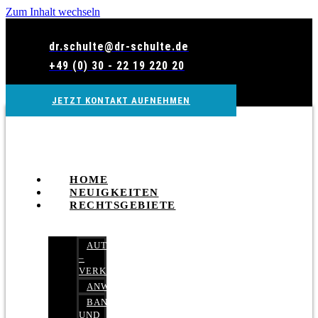
Zum Inhalt wechseln
dr.schulte@dr-schulte.de
+49 (0) 30 - 22 19 220 20
JETZT KONTAKT AUFNEHMEN
HOME
NEUIGKEITEN
RECHTSGEBIETE
AUTOBETRUG
–
VERKEHRSRECHT
ANWALTSHAFTUNGSRECHT
BANK-
UND