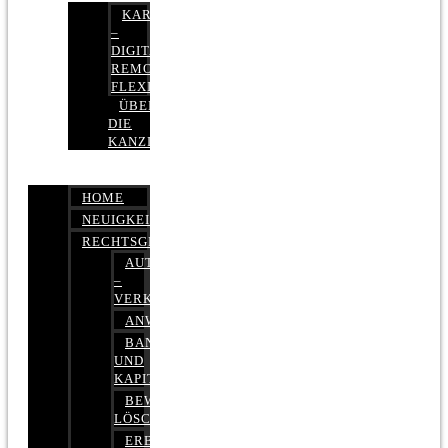
KARRIERE
–
DIGITAL,
REMOTE,
FLEXIBEL
ÜBER
DIE
KANZLEI
HOME
NEUIGKEITEN
RECHTSGEBIETE
AUTOBETRUG
–
VERKEHRSRECHT
ANWALTSHAFTUNGSRECHT
BANK-
UND
KAPITALMARKTRECHT
BEWERTUNGEN
LÖSCHEN
ERBRECHT